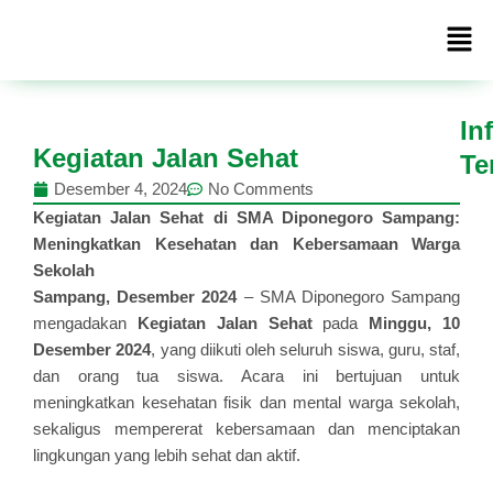
Lewati
Men
ke
konten
In
Kegiatan Jalan Sehat
Te
Desember 4, 2024
No Comments
Kegiatan Jalan Sehat di SMA Diponegoro Sampang:
INFORMASI
Meningkatkan Kesehatan dan Kebersamaan Warga
Sekolah
Sampang, Desember 2024
– SMA Diponegoro Sampang
mengadakan
Kegiatan Jalan Sehat
pada
Minggu, 10
Desember 2024
, yang diikuti oleh seluruh siswa, guru, staf,
dan orang tua siswa. Acara ini bertujuan untuk
meningkatkan kesehatan fisik dan mental warga sekolah,
sekaligus mempererat kebersamaan dan menciptakan
lingkungan yang lebih sehat dan aktif.