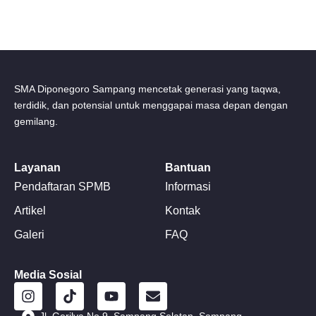
SMA Diponegoro Sampang mencetak generasi yang taqwa,
terdidik, dan potensial untuk menggapai masa depan dengan
gemilang.
Layanan
Bantuan
Pendaftaran SPMB
Informasi
Artikel
Kontak
Galeri
FAQ
Media Sosial
I
T
Y
E
n
i
o
n