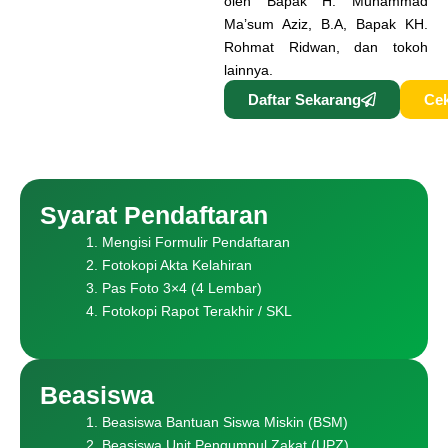
oleh Bapak H. Muhammad
Ma’sum Aziz, B.A, Bapak KH.
Rohmat Ridwan, dan tokoh
lainnya.
Daftar Sekarang
Cek
Syarat Pendaftaran
Mengisi Formulir Pendaftaran
Fotokopi Akta Kelahiran
Pas Foto 3×4 (4 Lembar)
Fotokopi Rapot Terakhir / SKL
Beasiswa
Beasiswa Bantuan Siswa Miskin (BSM)
Beasiswa Unit Pengumpul Zakat (UPZ)