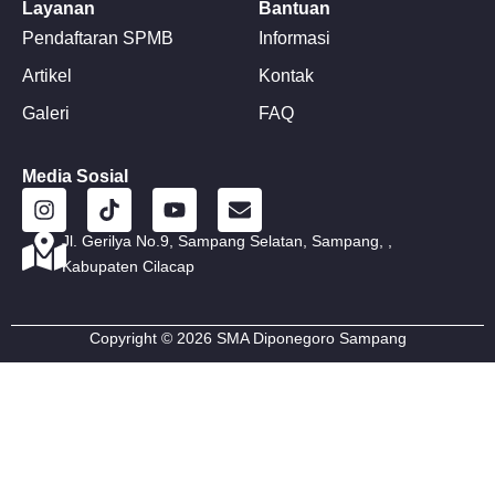
Layanan
Bantuan
Pendaftaran SPMB
Informasi
Artikel
Kontak
Galeri
FAQ
Media Sosial
I
T
Y
E
n
i
o
n
s
k
u
v
Jl. Gerilya No.9, Sampang Selatan, Sampang, ,
t
t
t
e
Kabupaten Cilacap
a
o
u
l
g
k
b
o
r
e
p
Copyright © 2026 SMA Diponegoro Sampang
a
e
m