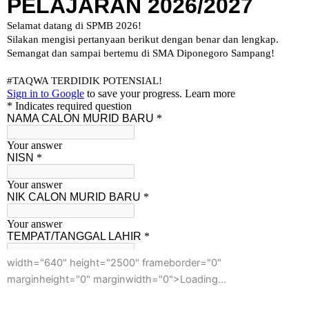
width="640" height="2500" frameborder="0"
marginheight="0" marginwidth="0">Loading…