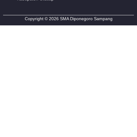
a
o
u
l
g
k
b
o
r
e
p
Copyright © 2026 SMA Diponegoro Sampang
a
e
m