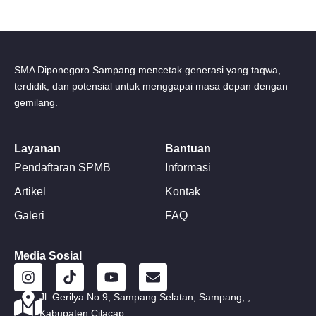
SMA Diponegoro Sampang mencetak generasi yang taqwa,
terdidik, dan potensial untuk menggapai masa depan dengan
gemilang.
Layanan
Bantuan
Pendaftaran SPMB
Informasi
Artikel
Kontak
Galeri
FAQ
Media Sosial
I
T
Y
E
n
i
o
n
s
k
u
v
Jl. Gerilya No.9, Sampang Selatan, Sampang, ,
t
t
t
e
Kabupaten Cilacap