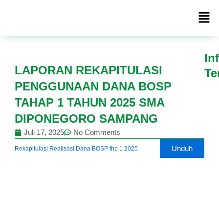
Lewati
Men
ke
konten
In
LAPORAN REKAPITULASI
Te
PENGGUNAAN DANA BOSP
INFORMASI
TAHAP 1 TAHUN 2025 SMA
DIPONEGORO SAMPANG
Juli 17, 2025
No Comments
Unduh
Rekapitulasi Realisasi Dana BOSP thp 1 2025