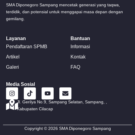
SMA Diponegoro Sampang mencetak generasi yang taqwa,
terdidik, dan potensial untuk menggapai masa depan dengan
gemilang.
Layanan
Bantuan
Pendaftaran SPMB
Informasi
Artikel
Kontak
Galeri
FAQ
Media Sosial
I
T
Y
E
n
i
o
n
s
k
u
v
Jl. Gerilya No.9, Sampang Selatan, Sampang, ,
t
t
t
e
Kabupaten Cilacap
a
o
u
l
g
k
b
o
r
e
p
Copyright © 2026 SMA Diponegoro Sampang
a
e